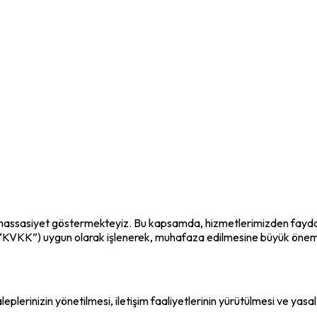
hassasiyet göstermekteyiz. Bu kapsamda, hizmetlerimizden faydalanan k
’na (“KVKK”) uygun olarak işlenerek, muhafaza edilmesine büyük ön
taleplerinizin yönetilmesi, iletişim faaliyetlerinin yürütülmesi ve yas