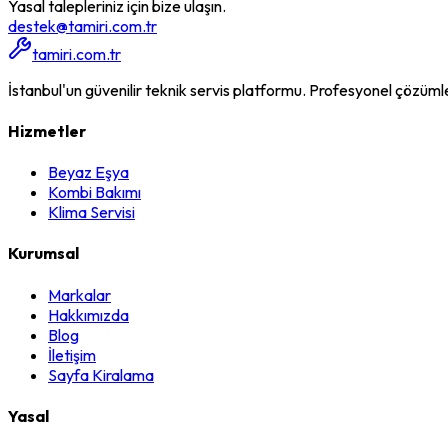
Yasal talepleriniz için bize ulaşın.
destek@tamiri.com.tr
tamiri.com.tr
İstanbul'un güvenilir teknik servis platformu. Profesyonel çözümler, 
Hizmetler
Beyaz Eşya
Kombi Bakımı
Klima Servisi
Kurumsal
Markalar
Hakkımızda
Blog
İletişim
Sayfa Kiralama
Yasal