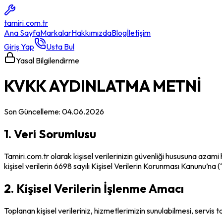
tamiri
.com.tr
Ana Sayfa
Markalar
Hakkımızda
Blog
İletişim
Giriş Yap
Usta Bul
Yasal Bilgilendirme
KVKK
AYDINLATMA
METNİ
Son Güncelleme:
04.06.2026
1. Veri Sorumlusu
Tamiri.com.tr olarak kişisel verilerinizin güvenliği hususuna azami 
kişisel verilerin 6698 sayılı Kişisel Verilerin Korunması Kanunu
2. Kişisel Verilerin İşlenme Amacı
Toplanan kişisel verileriniz, hizmetlerimizin sunulabilmesi, servis 