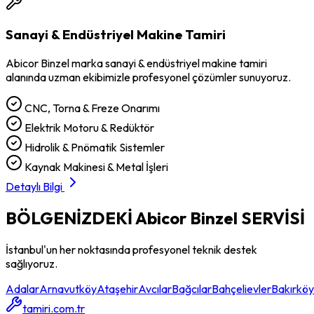
Sanayi & Endüstriyel Makine Tamiri
Abicor Binzel
marka
sanayi & endüstriyel makine tamiri
alanında uzman ekibimizle profesyonel çözümler sunuyoruz.
CNC, Torna & Freze Onarımı
Elektrik Motoru & Redüktör
Hidrolik & Pnömatik Sistemler
Kaynak Makinesi & Metal İşleri
Detaylı Bilgi
BÖLGENİZDEKİ
Abicor Binzel
SERVİSİ
İstanbul'un her noktasında profesyonel teknik destek
sağlıyoruz.
Adalar
Arnavutköy
Ataşehir
Avcılar
Bağcılar
Bahçelievler
Bakırköy
tamiri.com.tr