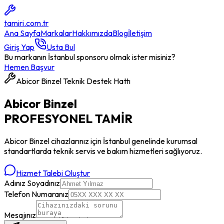
tamiri
.com.tr
Ana Sayfa
Markalar
Hakkımızda
Blog
İletişim
Giriş Yap
Usta Bul
Bu markanın İstanbul sponsoru olmak ister misiniz?
Hemen Başvur
Abicor Binzel
Teknik Destek Hattı
Abicor Binzel
PROFESYONEL
TAMİR
Abicor Binzel
cihazlarınız için İstanbul genelinde kurumsal
standartlarda teknik servis ve bakım hizmetleri sağlıyoruz.
Hizmet Talebi Oluştur
Adınız Soyadınız
Telefon Numaranız
Mesajınız