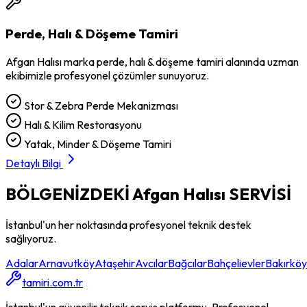
Perde, Halı & Döşeme Tamiri
Afgan Halısı
marka
perde, halı & döşeme tamiri
alanında uzman
ekibimizle profesyonel çözümler sunuyoruz.
Stor & Zebra Perde Mekanizması
Halı & Kilim Restorasyonu
Yatak, Minder & Döşeme Tamiri
Detaylı Bilgi
BÖLGENİZDEKİ
Afgan Halısı
SERVİSİ
İstanbul'un her noktasında profesyonel teknik destek
sağlıyoruz.
Adalar
Arnavutköy
Ataşehir
Avcılar
Bağcılar
Bahçelievler
Bakırköy
tamiri.com.tr
İstanbul'un güvenilir teknik servis platformu. Profesyonel