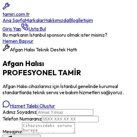
tamiri
.com.tr
Ana Sayfa
Markalar
Hakkımızda
Blog
İletişim
Giriş Yap
Usta Bul
Bu markanın İstanbul sponsoru olmak ister misiniz?
Hemen Başvur
Afgan Halısı
Teknik Destek Hattı
Afgan Halısı
PROFESYONEL
TAMİR
Afgan Halısı
cihazlarınız için İstanbul genelinde kurumsal
standartlarda teknik servis ve bakım hizmetleri sağlıyoruz.
Hizmet Talebi Oluştur
Adınız Soyadınız
Telefon Numaranız
Mesajınız