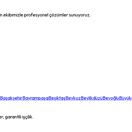
 ekibimizle profesyonel çözümler sunuyoruz.
Başakşehir
Bayrampaşa
Beşiktaş
Beykoz
Beylikdüzü
Beyoğlu
Büyü
garantili işçilik.