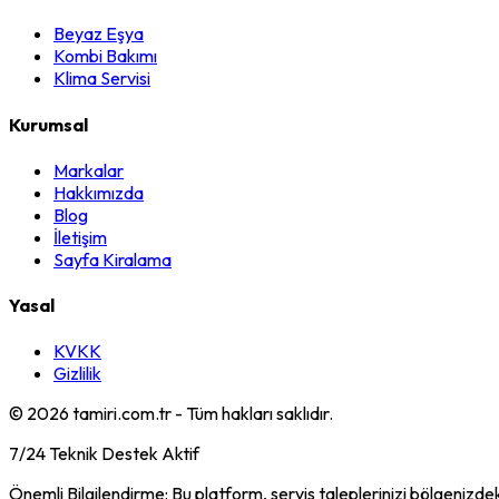
Beyaz Eşya
Kombi Bakımı
Klima Servisi
Kurumsal
Markalar
Hakkımızda
Blog
İletişim
Sayfa Kiralama
Yasal
KVKK
Gizlilik
©
2026
tamiri.com.tr - Tüm hakları saklıdır.
7/24 Teknik Destek Aktif
Önemli Bilgilendirme: Bu platform, servis taleplerinizi bölgenizdek