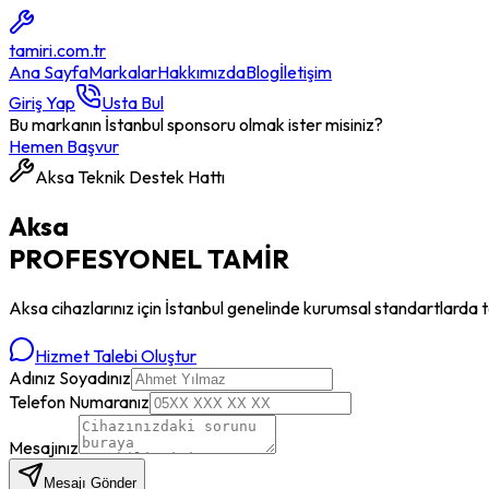
tamiri
.com.tr
Ana Sayfa
Markalar
Hakkımızda
Blog
İletişim
Giriş Yap
Usta Bul
Bu markanın İstanbul sponsoru olmak ister misiniz?
Hemen Başvur
Aksa
Teknik Destek Hattı
Aksa
PROFESYONEL
TAMİR
Aksa
cihazlarınız için İstanbul genelinde kurumsal standartlarda t
Hizmet Talebi Oluştur
Adınız Soyadınız
Telefon Numaranız
Mesajınız
Mesajı Gönder