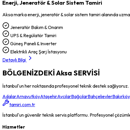
Enerji, Jeneratör & Solar Sistem Tamiri
Aksa
marka
enerji, jeneratör & solar sistem tamiri
alanında uzman
Jeneratör Bakım & Onarım
UPS & Regülatör Tamiri
Güneş Paneli & Inverter
Elektrikli Araç Şarj İstasyonu
Detaylı Bilgi
BÖLGENİZDEKİ
Aksa
SERVİSİ
İstanbul'un her noktasında profesyonel teknik destek sağlıyoruz.
Adalar
Arnavutköy
Ataşehir
Avcılar
Bağcılar
Bahçelievler
Bakırköy
tamiri.com.tr
İstanbul'un güvenilir teknik servis platformu. Profesyonel çözümler, 
Hizmetler