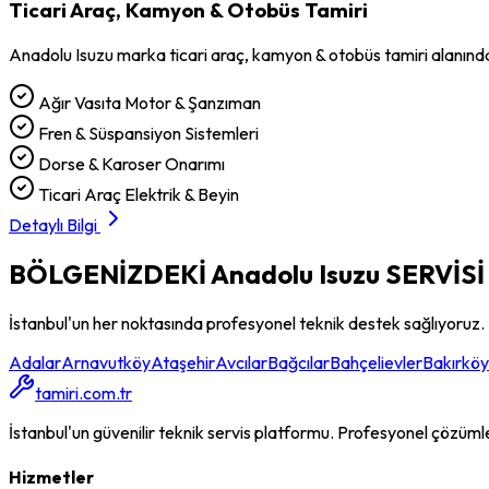
Ticari Araç, Kamyon & Otobüs Tamiri
Anadolu Isuzu
marka
ticari araç, kamyon & otobüs tamiri
alanınd
Ağır Vasıta Motor & Şanzıman
Fren & Süspansiyon Sistemleri
Dorse & Karoser Onarımı
Ticari Araç Elektrik & Beyin
Detaylı Bilgi
BÖLGENİZDEKİ
Anadolu Isuzu
SERVİSİ
İstanbul'un her noktasında profesyonel teknik destek sağlıyoruz.
Adalar
Arnavutköy
Ataşehir
Avcılar
Bağcılar
Bahçelievler
Bakırköy
tamiri.com.tr
İstanbul'un güvenilir teknik servis platformu. Profesyonel çözümler, 
Hizmetler