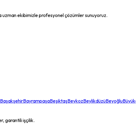
a uzman ekibimizle profesyonel çözümler sunuyoruz.
Başakşehir
Bayrampaşa
Beşiktaş
Beykoz
Beylikdüzü
Beyoğlu
Büyü
garantili işçilik.