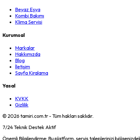
Beyaz Eşya
Kombi Bakımı
Klima Servisi
Kurumsal
Markalar
Hakkımızda
Blog
İletişim
Sayfa Kiralama
Yasal
KVKK
Gizlilik
©
2026
tamiri.com.tr - Tüm hakları saklıdır.
7/24 Teknik Destek Aktif
Önemli Bilgilendirme: Bu platform, servis taleplerinizi bölgenizdek