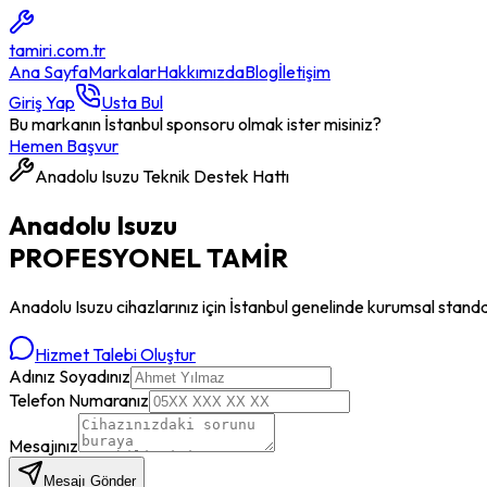
tamiri
.com.tr
Ana Sayfa
Markalar
Hakkımızda
Blog
İletişim
Giriş Yap
Usta Bul
Bu markanın İstanbul sponsoru olmak ister misiniz?
Hemen Başvur
Anadolu Isuzu
Teknik Destek Hattı
Anadolu Isuzu
PROFESYONEL
TAMİR
Anadolu Isuzu
cihazlarınız için İstanbul genelinde kurumsal stand
Hizmet Talebi Oluştur
Adınız Soyadınız
Telefon Numaranız
Mesajınız
Mesajı Gönder