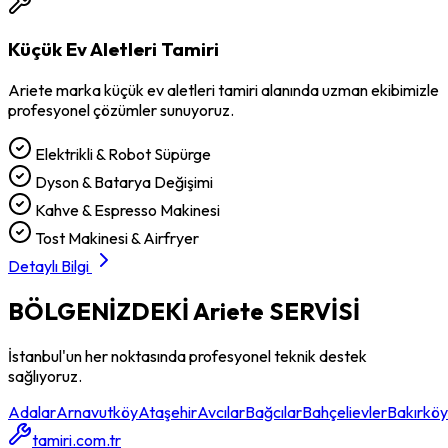
Küçük Ev Aletleri Tamiri
Ariete
marka
küçük ev aletleri tamiri
alanında uzman ekibimizle
profesyonel çözümler sunuyoruz.
Elektrikli & Robot Süpürge
Dyson & Batarya Değişimi
Kahve & Espresso Makinesi
Tost Makinesi & Airfryer
Detaylı Bilgi
BÖLGENİZDEKİ
Ariete
SERVİSİ
İstanbul'un her noktasında profesyonel teknik destek
sağlıyoruz.
Adalar
Arnavutköy
Ataşehir
Avcılar
Bağcılar
Bahçelievler
Bakırköy
tamiri.com.tr