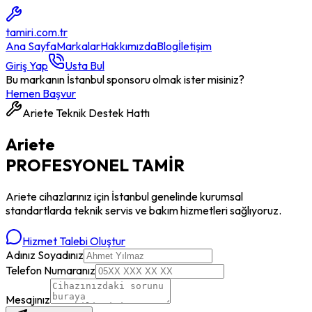
tamiri
.com.tr
Ana Sayfa
Markalar
Hakkımızda
Blog
İletişim
Giriş Yap
Usta Bul
Bu markanın İstanbul sponsoru olmak ister misiniz?
Hemen Başvur
Ariete
Teknik Destek Hattı
Ariete
PROFESYONEL
TAMİR
Ariete
cihazlarınız için İstanbul genelinde kurumsal
standartlarda teknik servis ve bakım hizmetleri sağlıyoruz.
Hizmet Talebi Oluştur
Adınız Soyadınız
Telefon Numaranız
Mesajınız