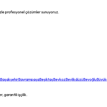
zle profesyonel çözümler sunuyoruz.
Başakşehir
Bayrampaşa
Beşiktaş
Beykoz
Beylikdüzü
Beyoğlu
Büyü
garantili işçilik.