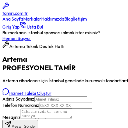
tamiri
.com.tr
Ana Sayfa
Markalar
Hakkımızda
Blog
İletişim
Giriş Yap
Usta Bul
Bu markanın İstanbul sponsoru olmak ister misiniz?
Hemen Başvur
Artema
Teknik Destek Hattı
Artema
PROFESYONEL
TAMİR
Artema
cihazlarınız için İstanbul genelinde kurumsal standartlard
Hizmet Talebi Oluştur
Adınız Soyadınız
Telefon Numaranız
Mesajınız
Mesajı Gönder