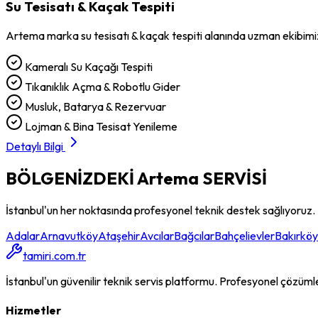
Su Tesisatı & Kaçak Tespiti
Artema
marka
su tesisatı & kaçak tespiti
alanında uzman ekibimi
Kameralı Su Kaçağı Tespiti
Tıkanıklık Açma & Robotlu Gider
Musluk, Batarya & Rezervuar
Lojman & Bina Tesisat Yenileme
Detaylı Bilgi
BÖLGENİZDEKİ
Artema
SERVİSİ
İstanbul'un her noktasında profesyonel teknik destek sağlıyoruz.
Adalar
Arnavutköy
Ataşehir
Avcılar
Bağcılar
Bahçelievler
Bakırköy
tamiri.com.tr
İstanbul'un güvenilir teknik servis platformu. Profesyonel çözümler, 
Hizmetler