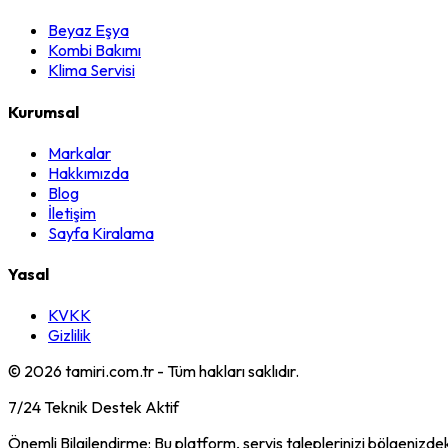
Beyaz Eşya
Kombi Bakımı
Klima Servisi
Kurumsal
Markalar
Hakkımızda
Blog
İletişim
Sayfa Kiralama
Yasal
KVKK
Gizlilik
©
2026
tamiri.com.tr - Tüm hakları saklıdır.
7/24 Teknik Destek Aktif
Önemli Bilgilendirme: Bu platform, servis taleplerinizi bölgenizdek