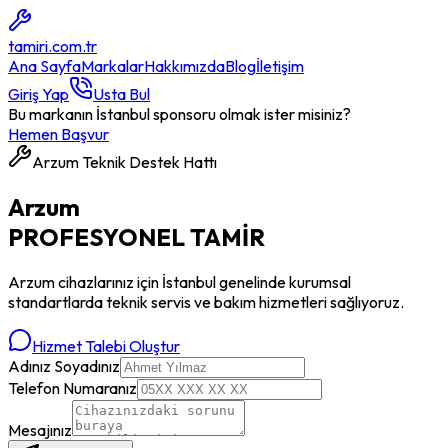
tamiri
.com.tr
Ana Sayfa
Markalar
Hakkımızda
Blog
İletişim
Giriş Yap
Usta Bul
Bu markanın İstanbul sponsoru olmak ister misiniz?
Hemen Başvur
Arzum
Teknik Destek Hattı
Arzum
PROFESYONEL
TAMİR
Arzum
cihazlarınız için İstanbul genelinde kurumsal
standartlarda teknik servis ve bakım hizmetleri sağlıyoruz.
Hizmet Talebi Oluştur
Adınız Soyadınız
Telefon Numaranız
Mesajınız