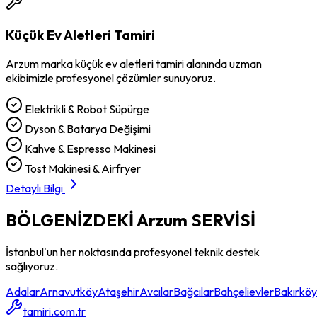
Küçük Ev Aletleri Tamiri
Arzum
marka
küçük ev aletleri tamiri
alanında uzman
ekibimizle profesyonel çözümler sunuyoruz.
Elektrikli & Robot Süpürge
Dyson & Batarya Değişimi
Kahve & Espresso Makinesi
Tost Makinesi & Airfryer
Detaylı Bilgi
BÖLGENİZDEKİ
Arzum
SERVİSİ
İstanbul'un her noktasında profesyonel teknik destek
sağlıyoruz.
Adalar
Arnavutköy
Ataşehir
Avcılar
Bağcılar
Bahçelievler
Bakırköy
tamiri.com.tr