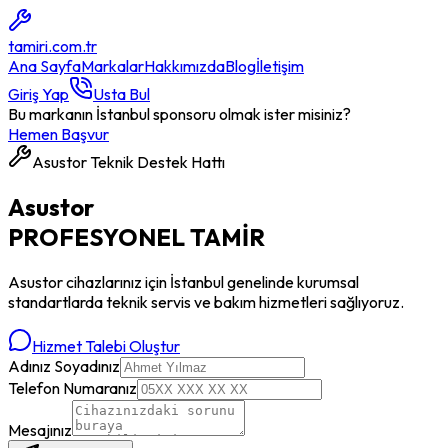
tamiri
.com.tr
Ana Sayfa
Markalar
Hakkımızda
Blog
İletişim
Giriş Yap
Usta Bul
Bu markanın İstanbul sponsoru olmak ister misiniz?
Hemen Başvur
Asustor
Teknik Destek Hattı
Asustor
PROFESYONEL
TAMİR
Asustor
cihazlarınız için İstanbul genelinde kurumsal
standartlarda teknik servis ve bakım hizmetleri sağlıyoruz.
Hizmet Talebi Oluştur
Adınız Soyadınız
Telefon Numaranız
Mesajınız