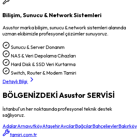
Bilişim, Sunucu & Network Sistemleri
Asustor
marka
bilişim, sunucu & network sistemleri
alanında
uzman ekibimizle profesyonel çözümler sunuyoruz.
Sunucu & Server Donanım
NAS & Veri Depolama Cihazları
Hard Disk & SSD Veri Kurtarma
Switch, Router & Modem Tamiri
Detaylı Bilgi
BÖLGENİZDEKİ
Asustor
SERVİSİ
İstanbul'un her noktasında profesyonel teknik destek
sağlıyoruz.
Adalar
Arnavutköy
Ataşehir
Avcılar
Bağcılar
Bahçelievler
Bakırköy
tamiri.com.tr