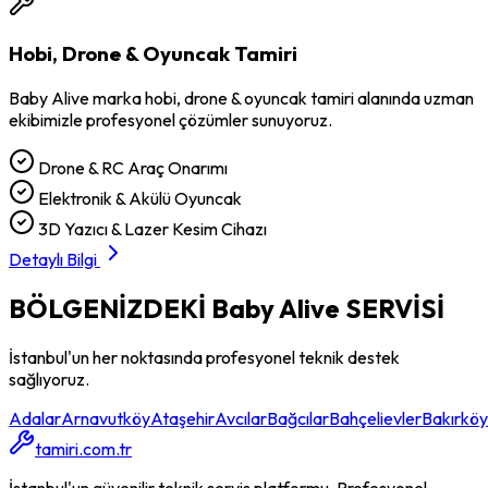
Hobi, Drone & Oyuncak Tamiri
Baby Alive
marka
hobi, drone & oyuncak tamiri
alanında uzman
ekibimizle profesyonel çözümler sunuyoruz.
Drone & RC Araç Onarımı
Elektronik & Akülü Oyuncak
3D Yazıcı & Lazer Kesim Cihazı
Detaylı Bilgi
BÖLGENİZDEKİ
Baby Alive
SERVİSİ
İstanbul'un her noktasında profesyonel teknik destek
sağlıyoruz.
Adalar
Arnavutköy
Ataşehir
Avcılar
Bağcılar
Bahçelievler
Bakırköy
tamiri.com.tr
İstanbul'un güvenilir teknik servis platformu. Profesyonel