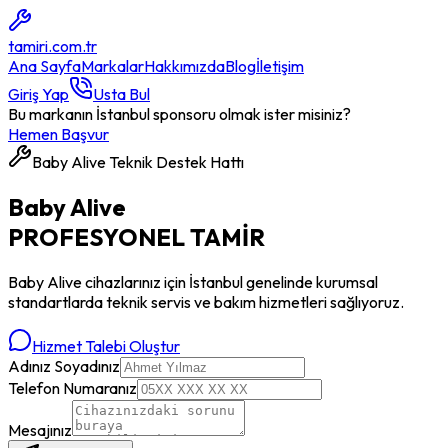
tamiri
.com.tr
Ana Sayfa
Markalar
Hakkımızda
Blog
İletişim
Giriş Yap
Usta Bul
Bu markanın İstanbul sponsoru olmak ister misiniz?
Hemen Başvur
Baby Alive
Teknik Destek Hattı
Baby Alive
PROFESYONEL
TAMİR
Baby Alive
cihazlarınız için İstanbul genelinde kurumsal
standartlarda teknik servis ve bakım hizmetleri sağlıyoruz.
Hizmet Talebi Oluştur
Adınız Soyadınız
Telefon Numaranız
Mesajınız