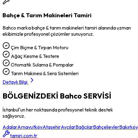
Bahçe & Tarım Makineleri Tamiri
Bahco
marka
bahçe & tarım makineleri tamiri
alanında uzman
ekibimizle profesyonel çözümler sunuyoruz.
Çim Biçme & Tırpan Motoru
Ağaç Kesme & Testere
Otomatik Sulama & Pompalar
Tarım Makinesi & Sera Sistemleri
Detaylı Bilgi
BÖLGENİZDEKİ
Bahco
SERVİSİ
İstanbul'un her noktasında profesyonel teknik destek
sağlıyoruz.
Adalar
Arnavutköy
Ataşehir
Avcılar
Bağcılar
Bahçelievler
Bakırköy
tamiri.com.tr