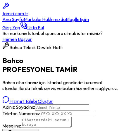
tamiri
.com.tr
Ana Sayfa
Markalar
Hakkımızda
Blog
İletişim
Giriş Yap
Usta Bul
Bu markanın İstanbul sponsoru olmak ister misiniz?
Hemen Başvur
Bahco
Teknik Destek Hattı
Bahco
PROFESYONEL
TAMİR
Bahco
cihazlarınız için İstanbul genelinde kurumsal
standartlarda teknik servis ve bakım hizmetleri sağlıyoruz.
Hizmet Talebi Oluştur
Adınız Soyadınız
Telefon Numaranız
Mesajınız