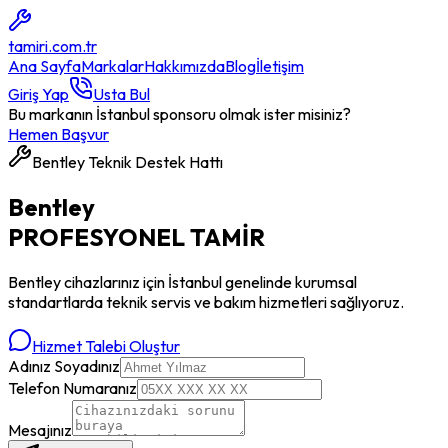
tamiri
.com.tr
Ana Sayfa
Markalar
Hakkımızda
Blog
İletişim
Giriş Yap
Usta Bul
Bu markanın İstanbul sponsoru olmak ister misiniz?
Hemen Başvur
Bentley
Teknik Destek Hattı
Bentley
PROFESYONEL
TAMİR
Bentley
cihazlarınız için İstanbul genelinde kurumsal
standartlarda teknik servis ve bakım hizmetleri sağlıyoruz.
Hizmet Talebi Oluştur
Adınız Soyadınız
Telefon Numaranız
Mesajınız