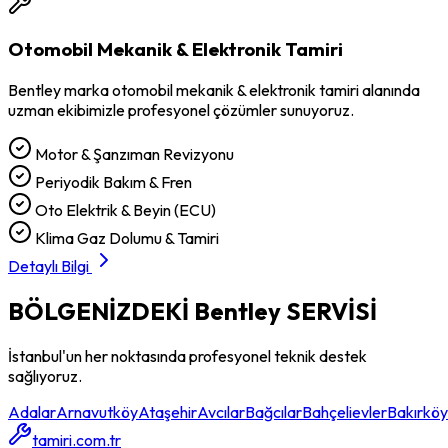
Otomobil Mekanik & Elektronik Tamiri
Bentley
marka
otomobil mekanik & elektronik tamiri
alanında
uzman ekibimizle profesyonel çözümler sunuyoruz.
Motor & Şanzıman Revizyonu
Periyodik Bakım & Fren
Oto Elektrik & Beyin (ECU)
Klima Gaz Dolumu & Tamiri
Detaylı Bilgi
BÖLGENİZDEKİ
Bentley
SERVİSİ
İstanbul'un her noktasında profesyonel teknik destek
sağlıyoruz.
Adalar
Arnavutköy
Ataşehir
Avcılar
Bağcılar
Bahçelievler
Bakırköy
tamiri.com.tr