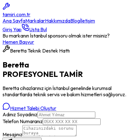
tamiri
.com.tr
Ana Sayfa
Markalar
Hakkımızda
Blog
İletişim
Giriş Yap
Usta Bul
Bu markanın İstanbul sponsoru olmak ister misiniz?
Hemen Başvur
Beretta
Teknik Destek Hattı
Beretta
PROFESYONEL
TAMİR
Beretta
cihazlarınız için İstanbul genelinde kurumsal
standartlarda teknik servis ve bakım hizmetleri sağlıyoruz.
Hizmet Talebi Oluştur
Adınız Soyadınız
Telefon Numaranız
Mesajınız