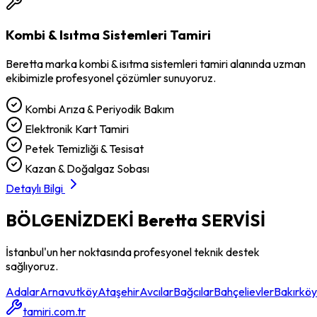
Kombi & Isıtma Sistemleri Tamiri
Beretta
marka
kombi & isıtma sistemleri tamiri
alanında uzman
ekibimizle profesyonel çözümler sunuyoruz.
Kombi Arıza & Periyodik Bakım
Elektronik Kart Tamiri
Petek Temizliği & Tesisat
Kazan & Doğalgaz Sobası
Detaylı Bilgi
BÖLGENİZDEKİ
Beretta
SERVİSİ
İstanbul'un her noktasında profesyonel teknik destek
sağlıyoruz.
Adalar
Arnavutköy
Ataşehir
Avcılar
Bağcılar
Bahçelievler
Bakırköy
tamiri.com.tr