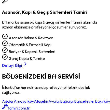
Asansör, Kapı & Geçiş Sistemleri Tamiri
Bft
marka
asansör, kapı & geçiş sistemleri tamiri
alanında
uzman ekibimizle profesyonel çözümler sunuyoruz.
Asansör Bakım & Revizyon
Otomatik & Fotoselli Kapı
Bariyer & Kepenk Sistemleri
Garaj Kapısı & Turnike
Detaylı Bilgi
BÖLGENİZDEKİ
Bft
SERVİSİ
İstanbul'un her noktasında profesyonel teknik destek
sağlıyoruz.
Adalar
Arnavutköy
Ataşehir
Avcılar
Bağcılar
Bahçelievler
Bakırköy
tamiri.com.tr