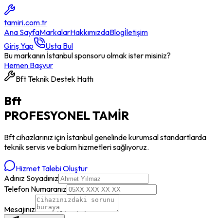
tamiri
.com.tr
Ana Sayfa
Markalar
Hakkımızda
Blog
İletişim
Giriş Yap
Usta Bul
Bu markanın İstanbul sponsoru olmak ister misiniz?
Hemen Başvur
Bft
Teknik Destek Hattı
Bft
PROFESYONEL
TAMİR
Bft
cihazlarınız için İstanbul genelinde kurumsal standartlarda
teknik servis ve bakım hizmetleri sağlıyoruz.
Hizmet Talebi Oluştur
Adınız Soyadınız
Telefon Numaranız
Mesajınız