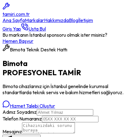
tamiri
.com.tr
Ana Sayfa
Markalar
Hakkımızda
Blog
İletişim
Giriş Yap
Usta Bul
Bu markanın İstanbul sponsoru olmak ister misiniz?
Hemen Başvur
Bimota
Teknik Destek Hattı
Bimota
PROFESYONEL
TAMİR
Bimota
cihazlarınız için İstanbul genelinde kurumsal
standartlarda teknik servis ve bakım hizmetleri sağlıyoruz.
Hizmet Talebi Oluştur
Adınız Soyadınız
Telefon Numaranız
Mesajınız