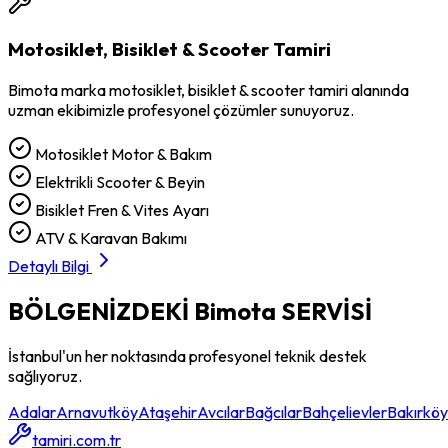
Motosiklet, Bisiklet & Scooter Tamiri
Bimota
marka
motosiklet, bisiklet & scooter tamiri
alanında
uzman ekibimizle profesyonel çözümler sunuyoruz.
Motosiklet Motor & Bakım
Elektrikli Scooter & Beyin
Bisiklet Fren & Vites Ayarı
ATV & Karavan Bakımı
Detaylı Bilgi
BÖLGENİZDEKİ
Bimota
SERVİSİ
İstanbul'un her noktasında profesyonel teknik destek
sağlıyoruz.
Adalar
Arnavutköy
Ataşehir
Avcılar
Bağcılar
Bahçelievler
Bakırköy
tamiri.com.tr