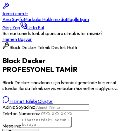
tamiri
.com.tr
Ana Sayfa
Markalar
Hakkımızda
Blog
İletişim
Giriş Yap
Usta Bul
Bu markanın İstanbul sponsoru olmak ister misiniz?
Hemen Başvur
Black Decker
Teknik Destek Hattı
Black Decker
PROFESYONEL
TAMİR
Black Decker
cihazlarınız için İstanbul genelinde kurumsal
standartlarda teknik servis ve bakım hizmetleri sağlıyoruz.
Hizmet Talebi Oluştur
Adınız Soyadınız
Telefon Numaranız
Mesajınız