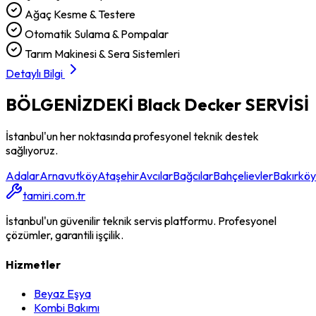
Ağaç Kesme & Testere
Otomatik Sulama & Pompalar
Tarım Makinesi & Sera Sistemleri
Detaylı Bilgi
BÖLGENİZDEKİ
Black Decker
SERVİSİ
İstanbul'un her noktasında profesyonel teknik destek
sağlıyoruz.
Adalar
Arnavutköy
Ataşehir
Avcılar
Bağcılar
Bahçelievler
Bakırköy
tamiri.com.tr
İstanbul'un güvenilir teknik servis platformu. Profesyonel
çözümler, garantili işçilik.
Hizmetler
Beyaz Eşya
Kombi Bakımı