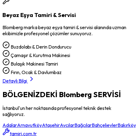
Beyaz Eşya Tamiri & Servisi
Blomberg
marka
beyaz eşya tamiri & servisi
alanında uzman
ekibimizle profesyonel çözümler sunuyoruz.
Buzdolabı & Derin Dondurucu
Çamaşır & Kurutma Makinesi
Bulaşık Makinesi Tamiri
Fırın, Ocak & Davlumbaz
Detaylı Bilgi
BÖLGENİZDEKİ
Blomberg
SERVİSİ
İstanbul'un her noktasında profesyonel teknik destek
sağlıyoruz.
Adalar
Arnavutköy
Ataşehir
Avcılar
Bağcılar
Bahçelievler
Bakırköy
tamiri.com.tr