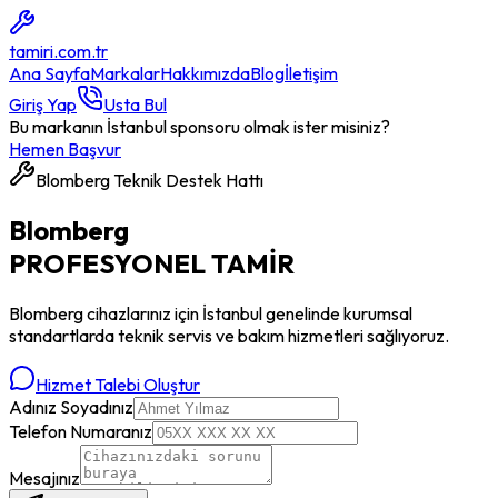
tamiri
.com.tr
Ana Sayfa
Markalar
Hakkımızda
Blog
İletişim
Giriş Yap
Usta Bul
Bu markanın İstanbul sponsoru olmak ister misiniz?
Hemen Başvur
Blomberg
Teknik Destek Hattı
Blomberg
PROFESYONEL
TAMİR
Blomberg
cihazlarınız için İstanbul genelinde kurumsal
standartlarda teknik servis ve bakım hizmetleri sağlıyoruz.
Hizmet Talebi Oluştur
Adınız Soyadınız
Telefon Numaranız
Mesajınız