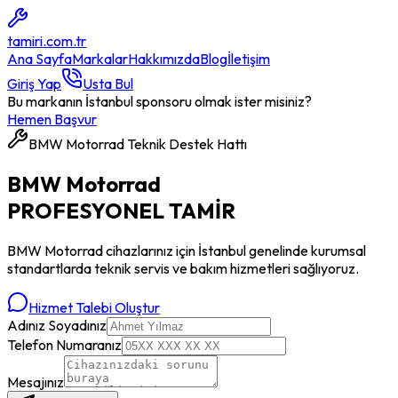
tamiri
.com.tr
Ana Sayfa
Markalar
Hakkımızda
Blog
İletişim
Giriş Yap
Usta Bul
Bu markanın İstanbul sponsoru olmak ister misiniz?
Hemen Başvur
BMW Motorrad
Teknik Destek Hattı
BMW Motorrad
PROFESYONEL
TAMİR
BMW Motorrad
cihazlarınız için İstanbul genelinde kurumsal
standartlarda teknik servis ve bakım hizmetleri sağlıyoruz.
Hizmet Talebi Oluştur
Adınız Soyadınız
Telefon Numaranız
Mesajınız