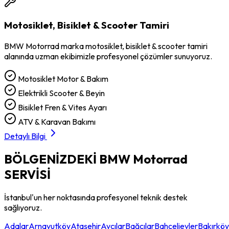
Motosiklet, Bisiklet & Scooter Tamiri
BMW Motorrad
marka
motosiklet, bisiklet & scooter tamiri
alanında uzman ekibimizle profesyonel çözümler sunuyoruz.
Motosiklet Motor & Bakım
Elektrikli Scooter & Beyin
Bisiklet Fren & Vites Ayarı
ATV & Karavan Bakımı
Detaylı Bilgi
BÖLGENİZDEKİ
BMW Motorrad
SERVİSİ
İstanbul'un her noktasında profesyonel teknik destek
sağlıyoruz.
Adalar
Arnavutköy
Ataşehir
Avcılar
Bağcılar
Bahçelievler
Bakırköy