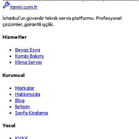
tamiri.com.tr
İstanbul'un güvenilir teknik servis platformu. Profesyonel
çözümler, garantili işçilik.
Hizmetler
Beyaz Eşya
Kombi Bakımı
Klima Servisi
Kurumsal
Markalar
Hakkımızda
Blog
İletişim
Sayfa Kiralama
Yasal
KVKK