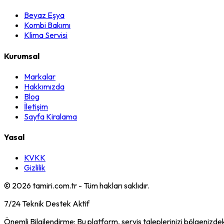
Beyaz Eşya
Kombi Bakımı
Klima Servisi
Kurumsal
Markalar
Hakkımızda
Blog
İletişim
Sayfa Kiralama
Yasal
KVKK
Gizlilik
©
2026
tamiri.com.tr - Tüm hakları saklıdır.
7/24 Teknik Destek Aktif
Önemli Bilgilendirme: Bu platform, servis taleplerinizi bölgenizdek