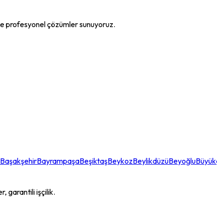
le profesyonel çözümler sunuyoruz.
Başakşehir
Bayrampaşa
Beşiktaş
Beykoz
Beylikdüzü
Beyoğlu
Büyü
garantili işçilik.