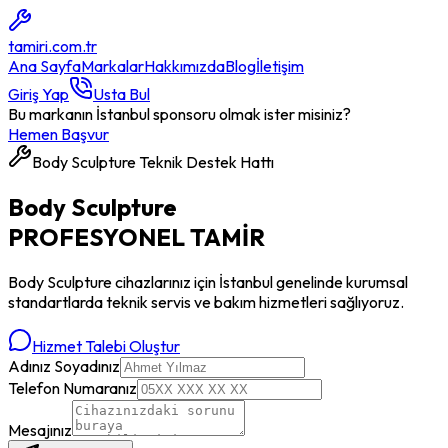
tamiri
.com.tr
Ana Sayfa
Markalar
Hakkımızda
Blog
İletişim
Giriş Yap
Usta Bul
Bu markanın İstanbul sponsoru olmak ister misiniz?
Hemen Başvur
Body Sculpture
Teknik Destek Hattı
Body Sculpture
PROFESYONEL
TAMİR
Body Sculpture
cihazlarınız için İstanbul genelinde kurumsal
standartlarda teknik servis ve bakım hizmetleri sağlıyoruz.
Hizmet Talebi Oluştur
Adınız Soyadınız
Telefon Numaranız
Mesajınız