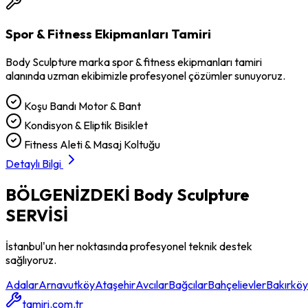
Spor & Fitness Ekipmanları Tamiri
Body Sculpture
marka
spor & fitness ekipmanları tamiri
alanında uzman ekibimizle profesyonel çözümler sunuyoruz.
Koşu Bandı Motor & Bant
Kondisyon & Eliptik Bisiklet
Fitness Aleti & Masaj Koltuğu
Detaylı Bilgi
BÖLGENİZDEKİ
Body Sculpture
SERVİSİ
İstanbul'un her noktasında profesyonel teknik destek
sağlıyoruz.
Adalar
Arnavutköy
Ataşehir
Avcılar
Bağcılar
Bahçelievler
Bakırköy
tamiri.com.tr