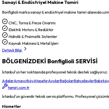
Sanayi & Endüstriyel Makine Tamiri
Bonfiglioli
marka
sanayi & endüstriyel makine tamiri
alanında uzm
CNC, Torna & Freze Onarımı
Elektrik Motoru & Redüktör
Hidrolik & Pnömatik Sistemler
Kaynak Makinesi & Metal İşleri
Detaylı Bilgi
BÖLGENİZDEKİ
Bonfiglioli
SERVİSİ
İstanbul'un her noktasında profesyonel teknik destek sağlıyoruz.
Adalar
Arnavutköy
Ataşehir
Avcılar
Bağcılar
Bahçelievler
Bakırköy
tamiri.com.tr
İstanbul'un güvenilir teknik servis platformu. Profesyonel çözümler, 
Hizmetler