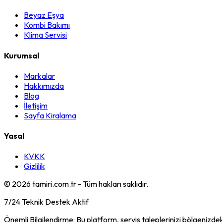
Beyaz Eşya
Kombi Bakımı
Klima Servisi
Kurumsal
Markalar
Hakkımızda
Blog
İletişim
Sayfa Kiralama
Yasal
KVKK
Gizlilik
©
2026
tamiri.com.tr - Tüm hakları saklıdır.
7/24 Teknik Destek Aktif
Önemli Bilgilendirme: Bu platform, servis taleplerinizi bölgenizdek