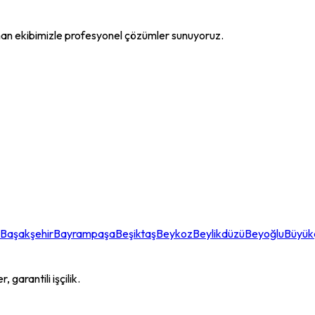
an ekibimizle profesyonel çözümler sunuyoruz.
Başakşehir
Bayrampaşa
Beşiktaş
Beykoz
Beylikdüzü
Beyoğlu
Büyü
garantili işçilik.