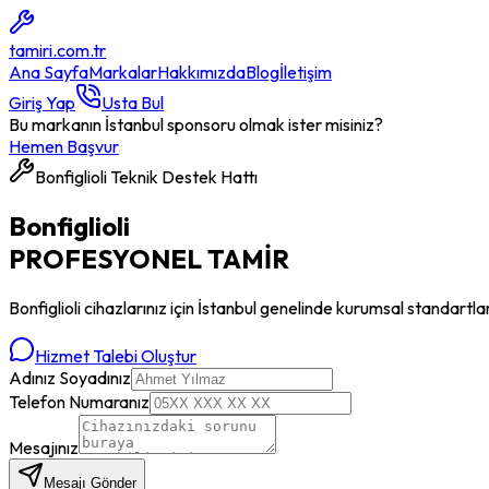
tamiri
.com.tr
Ana Sayfa
Markalar
Hakkımızda
Blog
İletişim
Giriş Yap
Usta Bul
Bu markanın İstanbul sponsoru olmak ister misiniz?
Hemen Başvur
Bonfiglioli
Teknik Destek Hattı
Bonfiglioli
PROFESYONEL
TAMİR
Bonfiglioli
cihazlarınız için İstanbul genelinde kurumsal standartla
Hizmet Talebi Oluştur
Adınız Soyadınız
Telefon Numaranız
Mesajınız
Mesajı Gönder