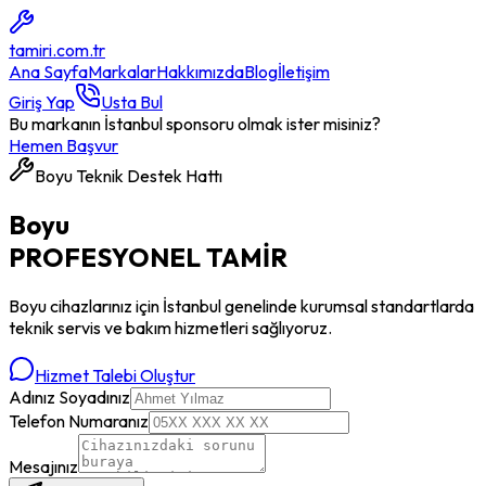
tamiri
.com.tr
Ana Sayfa
Markalar
Hakkımızda
Blog
İletişim
Giriş Yap
Usta Bul
Bu markanın İstanbul sponsoru olmak ister misiniz?
Hemen Başvur
Boyu
Teknik Destek Hattı
Boyu
PROFESYONEL
TAMİR
Boyu
cihazlarınız için İstanbul genelinde kurumsal standartlarda
teknik servis ve bakım hizmetleri sağlıyoruz.
Hizmet Talebi Oluştur
Adınız Soyadınız
Telefon Numaranız
Mesajınız