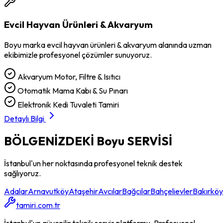
Evcil Hayvan Ürünleri & Akvaryum
Boyu
marka
evcil hayvan ürünleri & akvaryum
alanında uzman
ekibimizle profesyonel çözümler sunuyoruz.
Akvaryum Motor, Filtre & Isıtıcı
Otomatik Mama Kabı & Su Pınarı
Elektronik Kedi Tuvaleti Tamiri
Detaylı Bilgi
BÖLGENİZDEKİ
Boyu
SERVİSİ
İstanbul'un her noktasında profesyonel teknik destek
sağlıyoruz.
Adalar
Arnavutköy
Ataşehir
Avcılar
Bağcılar
Bahçelievler
Bakırköy
tamiri.com.tr
İstanbul'un güvenilir teknik servis platformu. Profesyonel