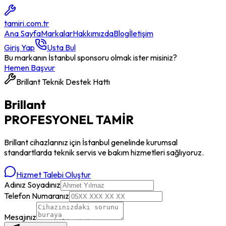
tamiri
.com.tr
Ana Sayfa
Markalar
Hakkımızda
Blog
İletişim
Giriş Yap
Usta Bul
Bu markanın İstanbul sponsoru olmak ister misiniz?
Hemen Başvur
Brillant
Teknik Destek Hattı
Brillant
PROFESYONEL
TAMİR
Brillant
cihazlarınız için İstanbul genelinde kurumsal
standartlarda teknik servis ve bakım hizmetleri sağlıyoruz.
Hizmet Talebi Oluştur
Adınız Soyadınız
Telefon Numaranız
Mesajınız