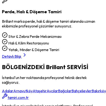
Perde, Halı & Döşeme Tamiri
Brillant
marka
perde, halı & döşeme tamiri
alanında uzman
ekibimizle profesyonel çözümler sunuyoruz.
Stor & Zebra Perde Mekanizması
Halı & Kilim Restorasyonu
Yatak, Minder & Döşeme Tamiri
Detaylı Bilgi
BÖLGENİZDEKİ
Brillant
SERVİSİ
İstanbul'un her noktasında profesyonel teknik destek
sağlıyoruz.
Adalar
Arnavutköy
Ataşehir
Avcılar
Bağcılar
Bahçelievler
Bakırköy
tamiri.com.tr
İstanbul'un güvenilir teknik servis platformu. Profesyonel