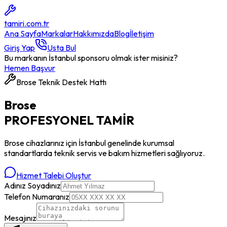
tamiri
.com.tr
Ana Sayfa
Markalar
Hakkımızda
Blog
İletişim
Giriş Yap
Usta Bul
Bu markanın İstanbul sponsoru olmak ister misiniz?
Hemen Başvur
Brose
Teknik Destek Hattı
Brose
PROFESYONEL
TAMİR
Brose
cihazlarınız için İstanbul genelinde kurumsal
standartlarda teknik servis ve bakım hizmetleri sağlıyoruz.
Hizmet Talebi Oluştur
Adınız Soyadınız
Telefon Numaranız
Mesajınız