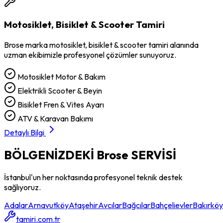
Motosiklet, Bisiklet & Scooter Tamiri
Brose
marka
motosiklet, bisiklet & scooter tamiri
alanında
uzman ekibimizle profesyonel çözümler sunuyoruz.
Motosiklet Motor & Bakım
Elektrikli Scooter & Beyin
Bisiklet Fren & Vites Ayarı
ATV & Karavan Bakımı
Detaylı Bilgi
BÖLGENİZDEKİ
Brose
SERVİSİ
İstanbul'un her noktasında profesyonel teknik destek
sağlıyoruz.
Adalar
Arnavutköy
Ataşehir
Avcılar
Bağcılar
Bahçelievler
Bakırköy
tamiri.com.tr