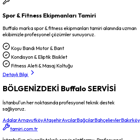
Spor & Fitness Ekipmanları Tamiri
Buffalo
marka
spor & fitness ekipmanları tamiri
alanında uzman
ekibimizle profesyonel çözümler sunuyoruz.
Koşu Bandı Motor & Bant
Kondisyon & Eliptik Bisiklet
Fitness Aleti & Masaj Koltuğu
Detaylı Bilgi
BÖLGENİZDEKİ
Buffalo
SERVİSİ
İstanbul'un her noktasında profesyonel teknik destek
sağlıyoruz.
Adalar
Arnavutköy
Ataşehir
Avcılar
Bağcılar
Bahçelievler
Bakırköy
tamiri.com.tr
İstanbul'un güvenilir teknik servis platformu. Profesyonel