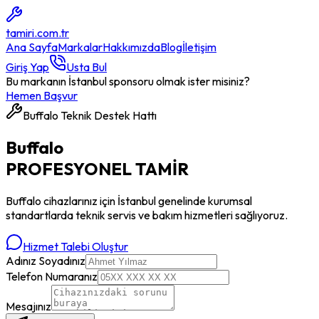
tamiri
.com.tr
Ana Sayfa
Markalar
Hakkımızda
Blog
İletişim
Giriş Yap
Usta Bul
Bu markanın İstanbul sponsoru olmak ister misiniz?
Hemen Başvur
Buffalo
Teknik Destek Hattı
Buffalo
PROFESYONEL
TAMİR
Buffalo
cihazlarınız için İstanbul genelinde kurumsal
standartlarda teknik servis ve bakım hizmetleri sağlıyoruz.
Hizmet Talebi Oluştur
Adınız Soyadınız
Telefon Numaranız
Mesajınız