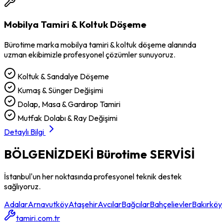
Mobilya Tamiri & Koltuk Döşeme
Bürotime
marka
mobilya tamiri & koltuk döşeme
alanında
uzman ekibimizle profesyonel çözümler sunuyoruz.
Koltuk & Sandalye Döşeme
Kumaş & Sünger Değişimi
Dolap, Masa & Gardırop Tamiri
Mutfak Dolabı & Ray Değişimi
Detaylı Bilgi
BÖLGENİZDEKİ
Bürotime
SERVİSİ
İstanbul'un her noktasında profesyonel teknik destek
sağlıyoruz.
Adalar
Arnavutköy
Ataşehir
Avcılar
Bağcılar
Bahçelievler
Bakırköy
tamiri.com.tr