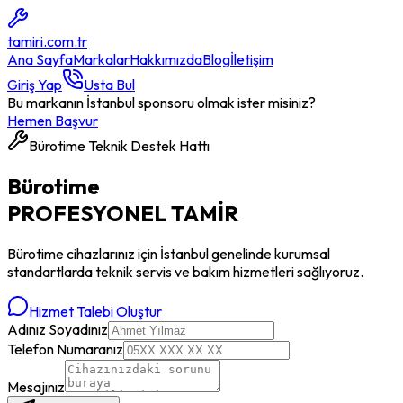
tamiri
.com.tr
Ana Sayfa
Markalar
Hakkımızda
Blog
İletişim
Giriş Yap
Usta Bul
Bu markanın İstanbul sponsoru olmak ister misiniz?
Hemen Başvur
Bürotime
Teknik Destek Hattı
Bürotime
PROFESYONEL
TAMİR
Bürotime
cihazlarınız için İstanbul genelinde kurumsal
standartlarda teknik servis ve bakım hizmetleri sağlıyoruz.
Hizmet Talebi Oluştur
Adınız Soyadınız
Telefon Numaranız
Mesajınız