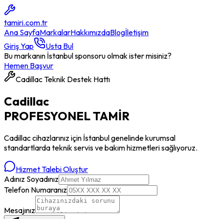
tamiri
.com.tr
Ana Sayfa
Markalar
Hakkımızda
Blog
İletişim
Giriş Yap
Usta Bul
Bu markanın İstanbul sponsoru olmak ister misiniz?
Hemen Başvur
Cadillac
Teknik Destek Hattı
Cadillac
PROFESYONEL
TAMİR
Cadillac
cihazlarınız için İstanbul genelinde kurumsal
standartlarda teknik servis ve bakım hizmetleri sağlıyoruz.
Hizmet Talebi Oluştur
Adınız Soyadınız
Telefon Numaranız
Mesajınız