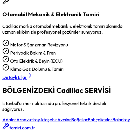
Otomobil Mekanik & Elektronik Tamiri
Cadillac
marka
otomobil mekanik & elektronik tamiri
alanında
uzman ekibimizle profesyonel çözümler sunuyoruz.
Motor & Şanzıman Revizyonu
Periyodik Bakım & Fren
Oto Elektrik & Beyin (ECU)
Klima Gaz Dolumu & Tamiri
Detaylı Bilgi
BÖLGENİZDEKİ
Cadillac
SERVİSİ
İstanbul'un her noktasında profesyonel teknik destek
sağlıyoruz.
Adalar
Arnavutköy
Ataşehir
Avcılar
Bağcılar
Bahçelievler
Bakırköy
tamiri.com.tr