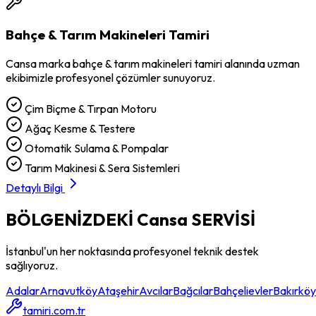
Bahçe & Tarım Makineleri Tamiri
Cansa
marka
bahçe & tarım makineleri tamiri
alanında uzman
ekibimizle profesyonel çözümler sunuyoruz.
Çim Biçme & Tırpan Motoru
Ağaç Kesme & Testere
Otomatik Sulama & Pompalar
Tarım Makinesi & Sera Sistemleri
Detaylı Bilgi
BÖLGENİZDEKİ
Cansa
SERVİSİ
İstanbul'un her noktasında profesyonel teknik destek
sağlıyoruz.
Adalar
Arnavutköy
Ataşehir
Avcılar
Bağcılar
Bahçelievler
Bakırköy
tamiri.com.tr