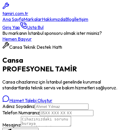
tamiri
.com.tr
Ana Sayfa
Markalar
Hakkımızda
Blog
İletişim
Giriş Yap
Usta Bul
Bu markanın İstanbul sponsoru olmak ister misiniz?
Hemen Başvur
Cansa
Teknik Destek Hattı
Cansa
PROFESYONEL
TAMİR
Cansa
cihazlarınız için İstanbul genelinde kurumsal
standartlarda teknik servis ve bakım hizmetleri sağlıyoruz.
Hizmet Talebi Oluştur
Adınız Soyadınız
Telefon Numaranız
Mesajınız