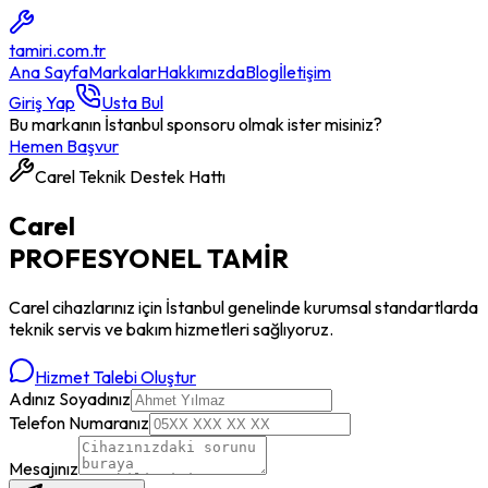
tamiri
.com.tr
Ana Sayfa
Markalar
Hakkımızda
Blog
İletişim
Giriş Yap
Usta Bul
Bu markanın İstanbul sponsoru olmak ister misiniz?
Hemen Başvur
Carel
Teknik Destek Hattı
Carel
PROFESYONEL
TAMİR
Carel
cihazlarınız için İstanbul genelinde kurumsal standartlarda
teknik servis ve bakım hizmetleri sağlıyoruz.
Hizmet Talebi Oluştur
Adınız Soyadınız
Telefon Numaranız
Mesajınız