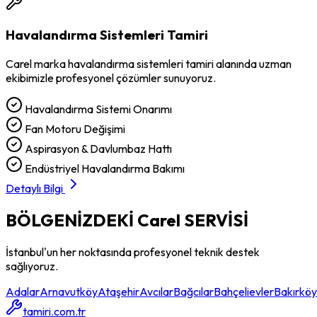
Havalandırma Sistemleri Tamiri
Carel
marka
havalandırma sistemleri tamiri
alanında uzman
ekibimizle profesyonel çözümler sunuyoruz.
Havalandırma Sistemi Onarımı
Fan Motoru Değişimi
Aspirasyon & Davlumbaz Hattı
Endüstriyel Havalandırma Bakımı
Detaylı Bilgi
BÖLGENİZDEKİ
Carel
SERVİSİ
İstanbul'un her noktasında profesyonel teknik destek
sağlıyoruz.
Adalar
Arnavutköy
Ataşehir
Avcılar
Bağcılar
Bahçelievler
Bakırköy
tamiri.com.tr