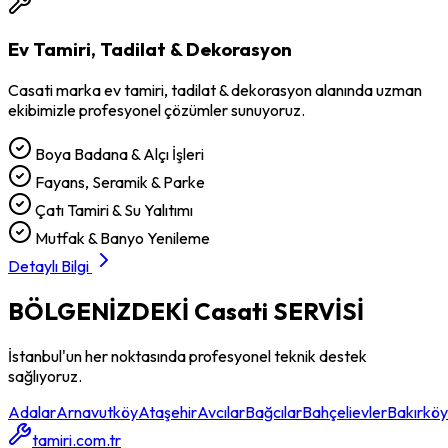
Ev Tamiri, Tadilat & Dekorasyon
Casati
marka
ev tamiri, tadilat & dekorasyon
alanında uzman
ekibimizle profesyonel çözümler sunuyoruz.
Boya Badana & Alçı İşleri
Fayans, Seramik & Parke
Çatı Tamiri & Su Yalıtımı
Mutfak & Banyo Yenileme
Detaylı Bilgi
BÖLGENİZDEKİ
Casati
SERVİSİ
İstanbul'un her noktasında profesyonel teknik destek
sağlıyoruz.
Adalar
Arnavutköy
Ataşehir
Avcılar
Bağcılar
Bahçelievler
Bakırköy
tamiri.com.tr