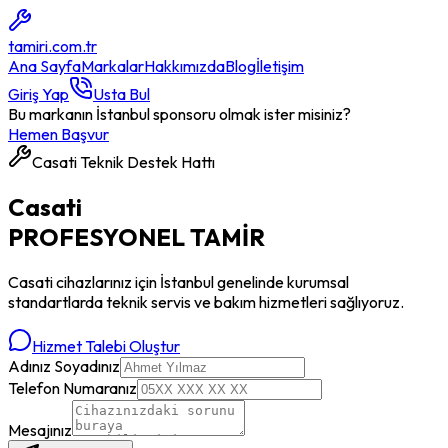
tamiri
.com.tr
Ana Sayfa
Markalar
Hakkımızda
Blog
İletişim
Giriş Yap
Usta Bul
Bu markanın İstanbul sponsoru olmak ister misiniz?
Hemen Başvur
Casati
Teknik Destek Hattı
Casati
PROFESYONEL
TAMİR
Casati
cihazlarınız için İstanbul genelinde kurumsal
standartlarda teknik servis ve bakım hizmetleri sağlıyoruz.
Hizmet Talebi Oluştur
Adınız Soyadınız
Telefon Numaranız
Mesajınız