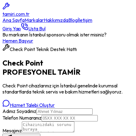
tamiri
.com.tr
Ana Sayfa
Markalar
Hakkımızda
Blog
İletişim
Giriş Yap
Usta Bul
Bu markanın İstanbul sponsoru olmak ister misiniz?
Hemen Başvur
Check Point
Teknik Destek Hattı
Check Point
PROFESYONEL
TAMİR
Check Point
cihazlarınız için İstanbul genelinde kurumsal
standartlarda teknik servis ve bakım hizmetleri sağlıyoruz.
Hizmet Talebi Oluştur
Adınız Soyadınız
Telefon Numaranız
Mesajınız