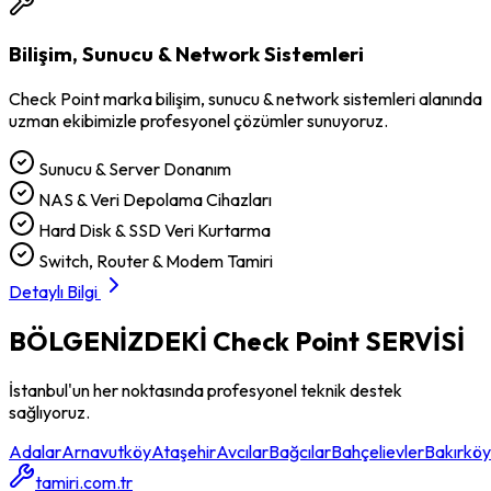
Bilişim, Sunucu & Network Sistemleri
Check Point
marka
bilişim, sunucu & network sistemleri
alanında
uzman ekibimizle profesyonel çözümler sunuyoruz.
Sunucu & Server Donanım
NAS & Veri Depolama Cihazları
Hard Disk & SSD Veri Kurtarma
Switch, Router & Modem Tamiri
Detaylı Bilgi
BÖLGENİZDEKİ
Check Point
SERVİSİ
İstanbul'un her noktasında profesyonel teknik destek
sağlıyoruz.
Adalar
Arnavutköy
Ataşehir
Avcılar
Bağcılar
Bahçelievler
Bakırköy
tamiri.com.tr