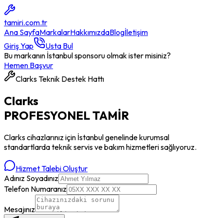
tamiri
.com.tr
Ana Sayfa
Markalar
Hakkımızda
Blog
İletişim
Giriş Yap
Usta Bul
Bu markanın İstanbul sponsoru olmak ister misiniz?
Hemen Başvur
Clarks
Teknik Destek Hattı
Clarks
PROFESYONEL
TAMİR
Clarks
cihazlarınız için İstanbul genelinde kurumsal
standartlarda teknik servis ve bakım hizmetleri sağlıyoruz.
Hizmet Talebi Oluştur
Adınız Soyadınız
Telefon Numaranız
Mesajınız