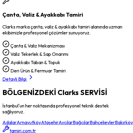
Çanta, Valiz & Ayakkabı Tamiri
Clarks
marka
çanta, valiz & ayakkabı tamiri
alanında uzman
ekibimizle profesyonel çözümler sunuyoruz.
Çanta & Valiz Mekanizması
Valiz Tekerlek & Sap Onarımı
Ayakkabı Taban & Topuk
Deri Ürün & Fermuar Tamiri
Detaylı Bilgi
BÖLGENİZDEKİ
Clarks
SERVİSİ
İstanbul'un her noktasında profesyonel teknik destek
sağlıyoruz.
Adalar
Arnavutköy
Ataşehir
Avcılar
Bağcılar
Bahçelievler
Bakırköy
tamiri.com.tr