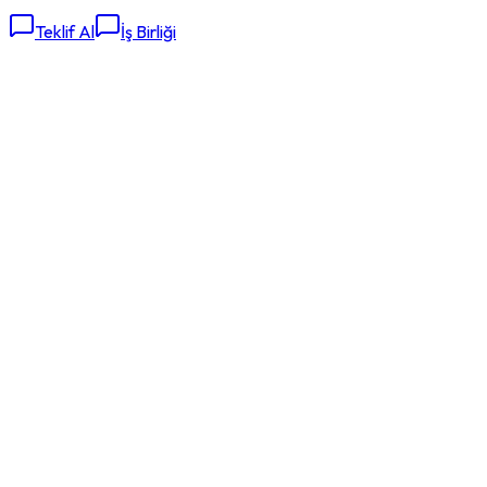
Teklif Al
İş Birliği