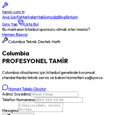
tamiri
.com.tr
Ana Sayfa
Markalar
Hakkımızda
Blog
İletişim
Giriş Yap
Usta Bul
Bu markanın İstanbul sponsoru olmak ister misiniz?
Hemen Başvur
Columbia
Teknik Destek Hattı
Columbia
PROFESYONEL
TAMİR
Columbia
cihazlarınız için İstanbul genelinde kurumsal
standartlarda teknik servis ve bakım hizmetleri sağlıyoruz.
Hizmet Talebi Oluştur
Adınız Soyadınız
Telefon Numaranız
Mesajınız