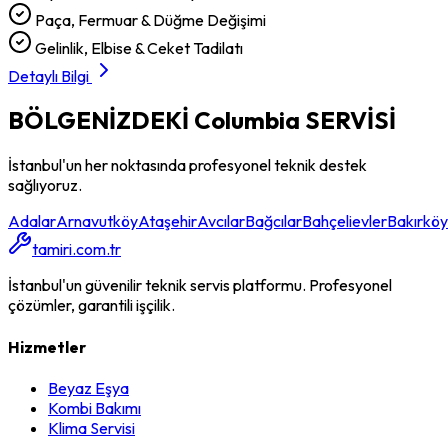
Paça, Fermuar & Düğme Değişimi
Gelinlik, Elbise & Ceket Tadilatı
Detaylı Bilgi
BÖLGENİZDEKİ
Columbia
SERVİSİ
İstanbul'un her noktasında profesyonel teknik destek
sağlıyoruz.
Adalar
Arnavutköy
Ataşehir
Avcılar
Bağcılar
Bahçelievler
Bakırköy
tamiri.com.tr
İstanbul'un güvenilir teknik servis platformu. Profesyonel
çözümler, garantili işçilik.
Hizmetler
Beyaz Eşya
Kombi Bakımı
Klima Servisi