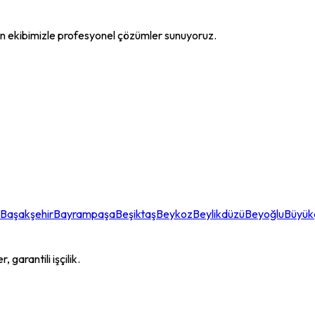
 ekibimizle profesyonel çözümler sunuyoruz.
Başakşehir
Bayrampaşa
Beşiktaş
Beykoz
Beylikdüzü
Beyoğlu
Büyü
garantili işçilik.