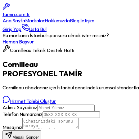
tamiri
.com.tr
Ana Sayfa
Markalar
Hakkımızda
Blog
İletişim
Giriş Yap
Usta Bul
Bu markanın İstanbul sponsoru olmak ister misiniz?
Hemen Başvur
Cornilleau
Teknik Destek Hattı
Cornilleau
PROFESYONEL
TAMİR
Cornilleau
cihazlarınız için İstanbul genelinde kurumsal standartla
Hizmet Talebi Oluştur
Adınız Soyadınız
Telefon Numaranız
Mesajınız
Mesajı Gönder