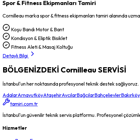
Spor & Fitness Ekipmanları Tamiri
Cornilleau
marka
spor & fitness ekipmanları tamiri
alanında uzman
Koşu Bandı Motor & Bant
Kondisyon & Eliptik Bisiklet
Fitness Aleti & Masaj Koltuğu
Detaylı Bilgi
BÖLGENİZDEKİ
Cornilleau
SERVİSİ
İstanbul'un her noktasında profesyonel teknik destek sağlıyoruz.
Adalar
Arnavutköy
Ataşehir
Avcılar
Bağcılar
Bahçelievler
Bakırköy
tamiri.com.tr
İstanbul'un güvenilir teknik servis platformu. Profesyonel çözümler, 
Hizmetler