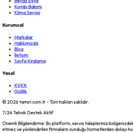
Beyaz Eşya
Kombi Bakımı
Klima Servisi
Kurumsal
Markalar
Hakkımızda
Blog
İletişim
Sayfa Kiralama
Yasal
KVKK
Gizlilik
©
2026
tamiri.com.tr - Tüm hakları saklıdır.
7/24 Teknik Destek Aktif
Önemli Bilgilendirme: Bu platform, servis taleplerinizi bölgenizdek
etmez ve yönlendirilen firmaların sunduğu hizmetlerden dolayı h