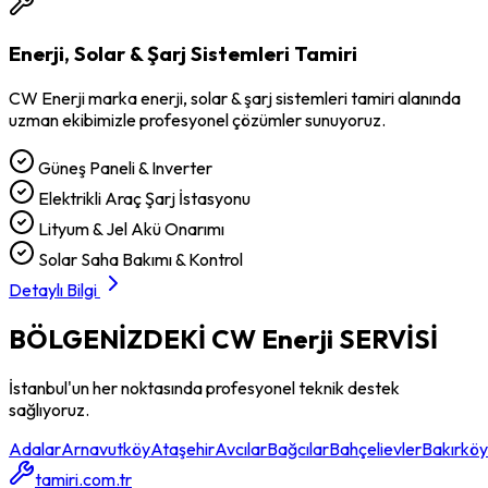
Enerji, Solar & Şarj Sistemleri Tamiri
CW Enerji
marka
enerji, solar & şarj sistemleri tamiri
alanında
uzman ekibimizle profesyonel çözümler sunuyoruz.
Güneş Paneli & Inverter
Elektrikli Araç Şarj İstasyonu
Lityum & Jel Akü Onarımı
Solar Saha Bakımı & Kontrol
Detaylı Bilgi
BÖLGENİZDEKİ
CW Enerji
SERVİSİ
İstanbul'un her noktasında profesyonel teknik destek
sağlıyoruz.
Adalar
Arnavutköy
Ataşehir
Avcılar
Bağcılar
Bahçelievler
Bakırköy
tamiri.com.tr