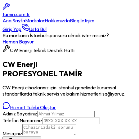
tamiri
.com.tr
Ana Sayfa
Markalar
Hakkımızda
Blog
İletişim
Giriş Yap
Usta Bul
Bu markanın İstanbul sponsoru olmak ister misiniz?
Hemen Başvur
CW Enerji
Teknik Destek Hattı
CW Enerji
PROFESYONEL
TAMİR
CW Enerji
cihazlarınız için İstanbul genelinde kurumsal
standartlarda teknik servis ve bakım hizmetleri sağlıyoruz.
Hizmet Talebi Oluştur
Adınız Soyadınız
Telefon Numaranız
Mesajınız