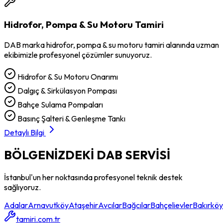
Hidrofor, Pompa & Su Motoru Tamiri
DAB
marka
hidrofor, pompa & su motoru tamiri
alanında uzman
ekibimizle profesyonel çözümler sunuyoruz.
Hidrofor & Su Motoru Onarımı
Dalgıç & Sirkülasyon Pompası
Bahçe Sulama Pompaları
Basınç Şalteri & Genleşme Tankı
Detaylı Bilgi
BÖLGENİZDEKİ
DAB
SERVİSİ
İstanbul'un her noktasında profesyonel teknik destek
sağlıyoruz.
Adalar
Arnavutköy
Ataşehir
Avcılar
Bağcılar
Bahçelievler
Bakırköy
tamiri.com.tr