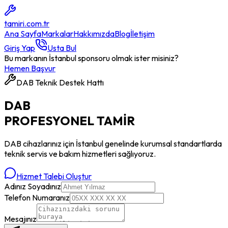
tamiri
.com.tr
Ana Sayfa
Markalar
Hakkımızda
Blog
İletişim
Giriş Yap
Usta Bul
Bu markanın İstanbul sponsoru olmak ister misiniz?
Hemen Başvur
DAB
Teknik Destek Hattı
DAB
PROFESYONEL
TAMİR
DAB
cihazlarınız için İstanbul genelinde kurumsal standartlarda
teknik servis ve bakım hizmetleri sağlıyoruz.
Hizmet Talebi Oluştur
Adınız Soyadınız
Telefon Numaranız
Mesajınız