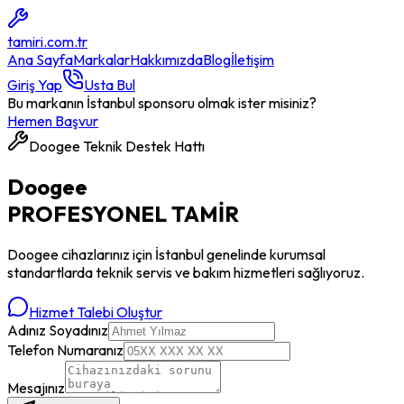
tamiri
.com.tr
Ana Sayfa
Markalar
Hakkımızda
Blog
İletişim
Giriş Yap
Usta Bul
Bu markanın İstanbul sponsoru olmak ister misiniz?
Hemen Başvur
Doogee
Teknik Destek Hattı
Doogee
PROFESYONEL
TAMİR
Doogee
cihazlarınız için İstanbul genelinde kurumsal
standartlarda teknik servis ve bakım hizmetleri sağlıyoruz.
Hizmet Talebi Oluştur
Adınız Soyadınız
Telefon Numaranız
Mesajınız