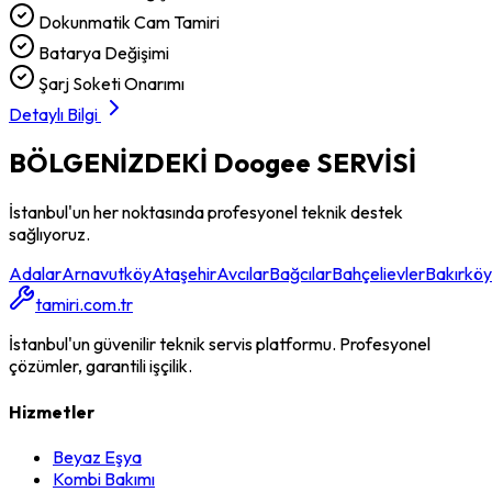
Dokunmatik Cam Tamiri
Batarya Değişimi
Şarj Soketi Onarımı
Detaylı Bilgi
BÖLGENİZDEKİ
Doogee
SERVİSİ
İstanbul'un her noktasında profesyonel teknik destek
sağlıyoruz.
Adalar
Arnavutköy
Ataşehir
Avcılar
Bağcılar
Bahçelievler
Bakırköy
tamiri.com.tr
İstanbul'un güvenilir teknik servis platformu. Profesyonel
çözümler, garantili işçilik.
Hizmetler
Beyaz Eşya
Kombi Bakımı