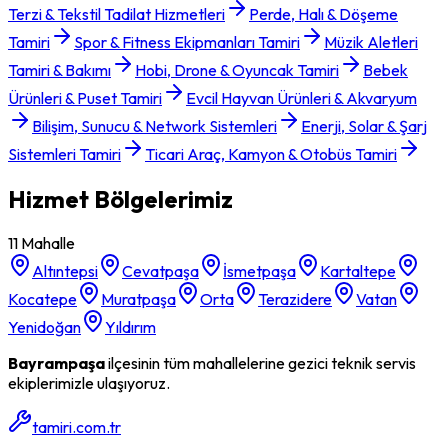
Terzi & Tekstil Tadilat Hizmetleri
Perde, Halı & Döşeme
Tamiri
Spor & Fitness Ekipmanları Tamiri
Müzik Aletleri
Tamiri & Bakımı
Hobi, Drone & Oyuncak Tamiri
Bebek
Ürünleri & Puset Tamiri
Evcil Hayvan Ürünleri & Akvaryum
Bilişim, Sunucu & Network Sistemleri
Enerji, Solar & Şarj
Sistemleri Tamiri
Ticari Araç, Kamyon & Otobüs Tamiri
Hizmet Bölgelerimiz
11
Mahalle
Altıntepsi
Cevatpaşa
İsmetpaşa
Kartaltepe
Kocatepe
Muratpaşa
Orta
Terazidere
Vatan
Yenidoğan
Yıldırım
Bayrampaşa
ilçesinin tüm mahallelerine gezici teknik servis
ekiplerimizle ulaşıyoruz.
tamiri.com.tr