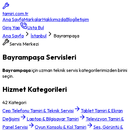
tamiri
.com.tr
Ana Sayfa
Markalar
Hakkımızda
Blog
İletişim
Giriş Yap
Usta Bul
Ana Sayfa
İstanbul
Bayrampaşa
Servis Merkezi
Bayrampaşa
Servisleri
Bayrampaşa
için uzman teknik servis kategorilerimizden birini
seçin.
Hizmet Kategorileri
42
Kategori
Cep Telefonu Tamiri & Teknik Servisi
Tablet Tamiri & Ekran
Değişimi
Laptop & Bilgisayar Tamiri
Televizyon Tamiri &
Panel Servisi
Oyun Konsolu & Kol Tamiri
Ses, Görüntü &