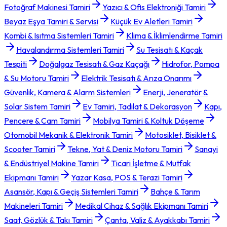
Fotoğraf Makinesi Tamiri
Yazıcı & Ofis Elektroniği Tamiri
Beyaz Eşya Tamiri & Servisi
Küçük Ev Aletleri Tamiri
Kombi & Isıtma Sistemleri Tamiri
Klima & İklimlendirme Tamiri
Havalandırma Sistemleri Tamiri
Su Tesisatı & Kaçak
Tespiti
Doğalgaz Tesisatı & Gaz Kaçağı
Hidrofor, Pompa
& Su Motoru Tamiri
Elektrik Tesisatı & Arıza Onarımı
Güvenlik, Kamera & Alarm Sistemleri
Enerji, Jeneratör &
Solar Sistem Tamiri
Ev Tamiri, Tadilat & Dekorasyon
Kapı,
Pencere & Cam Tamiri
Mobilya Tamiri & Koltuk Döşeme
Otomobil Mekanik & Elektronik Tamiri
Motosiklet, Bisiklet &
Scooter Tamiri
Tekne, Yat & Deniz Motoru Tamiri
Sanayi
& Endüstriyel Makine Tamiri
Ticari İşletme & Mutfak
Ekipmanı Tamiri
Yazar Kasa, POS & Terazi Tamiri
Asansör, Kapı & Geçiş Sistemleri Tamiri
Bahçe & Tarım
Makineleri Tamiri
Medikal Cihaz & Sağlık Ekipmanı Tamiri
Saat, Gözlük & Takı Tamiri
Çanta, Valiz & Ayakkabı Tamiri