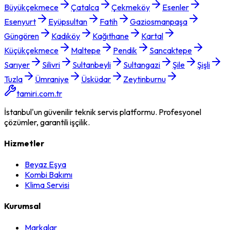
Büyükçekmece
Çatalca
Çekmeköy
Esenler
Esenyurt
Eyüpsultan
Fatih
Gaziosmanpaşa
Güngören
Kadıköy
Kağıthane
Kartal
Küçükçekmece
Maltepe
Pendik
Sancaktepe
Sarıyer
Silivri
Sultanbeyli
Sultangazi
Şile
Şişli
Tuzla
Ümraniye
Üsküdar
Zeytinburnu
tamiri.com.tr
İstanbul'un güvenilir teknik servis platformu. Profesyonel
çözümler, garantili işçilik.
Hizmetler
Beyaz Eşya
Kombi Bakımı
Klima Servisi
Kurumsal
Markalar