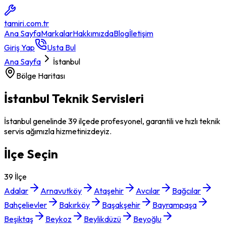
tamiri
.com.tr
Ana Sayfa
Markalar
Hakkımızda
Blog
İletişim
Giriş Yap
Usta Bul
Ana Sayfa
İstanbul
Bölge Haritası
İstanbul
Teknik Servisleri
İstanbul
genelinde
39
ilçede profesyonel, garantili ve hızlı teknik
servis ağımızla hizmetinizdeyiz.
İlçe Seçin
39
İlçe
Adalar
Arnavutköy
Ataşehir
Avcılar
Bağcılar
Bahçelievler
Bakırköy
Başakşehir
Bayrampaşa
Beşiktaş
Beykoz
Beylikdüzü
Beyoğlu