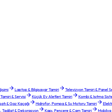
işimi
Laptop & Bilgisayar Tamiri
Televizyon Tamiri & Panel Se
amiri & Servisi
Küçük Ev Aletleri Tamiri
Kombi & Isıtma Sist
satı & Gaz Kaçağı
Hidrofor, Pompa & Su Motoru Tamiri
Elekt
i, Tadilat & Dekorasyon
Kapı, Pencere & Cam Tamiri
Mobilya