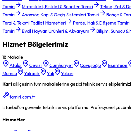
Tamiri
Motosiklet, Bisiklet & Scooter Tamiri
Tekne, Yat & D
Tamiri
Asansör, Kapı & Geçiş Sistemleri Tamiri
Bahçe & Tarı
Terzi & Tekstil Tadilat Hizmetleri
Perde, Halı & Döşeme Tamiri
Tamiri
Evcil Hayvan Ürünleri & Akvaryum
Bilişim, Sunucu &
Hizmet Bölgelerimiz
18
Mahalle
Atalar
Cevizli
Cumhuriyet
Çavuşoğlu
Esentepe
Mumcu
Yakacık
Yalı
Yukarı
Kartal
ilçesinin tüm mahallelerine gezici teknik servis ekiplerimiz
tamiri.com.tr
İstanbul'un güvenilir teknik servis platformu. Profesyonel çözümler, 
Hizmetler