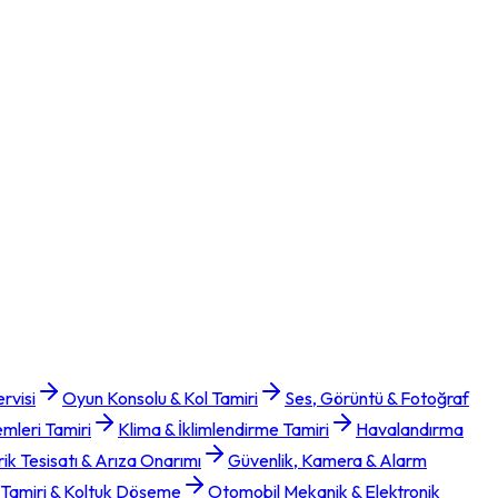
rvisi
Oyun Konsolu & Kol Tamiri
Ses, Görüntü & Fotoğraf
emleri Tamiri
Klima & İklimlendirme Tamiri
Havalandırma
rik Tesisatı & Arıza Onarımı
Güvenlik, Kamera & Alarm
 Tamiri & Koltuk Döşeme
Otomobil Mekanik & Elektronik