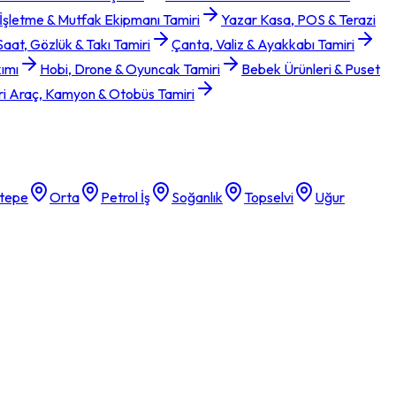
 İşletme & Mutfak Ekipmanı Tamiri
Yazar Kasa, POS & Terazi
Saat, Gözlük & Takı Tamiri
Çanta, Valiz & Ayakkabı Tamiri
kımı
Hobi, Drone & Oyuncak Tamiri
Bebek Ürünleri & Puset
ri Araç, Kamyon & Otobüs Tamiri
tepe
Orta
Petrol İş
Soğanlık
Topselvi
Uğur