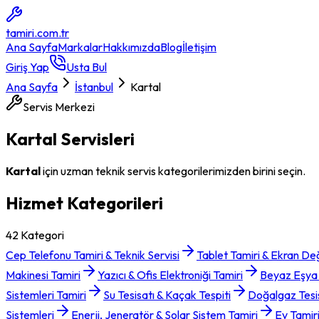
tamiri
.com.tr
Ana Sayfa
Markalar
Hakkımızda
Blog
İletişim
Giriş Yap
Usta Bul
Ana Sayfa
İstanbul
Kartal
Servis Merkezi
Kartal
Servisleri
Kartal
için uzman teknik servis kategorilerimizden birini seçin.
Hizmet Kategorileri
42
Kategori
Cep Telefonu Tamiri & Teknik Servisi
Tablet Tamiri & Ekran Değ
Makinesi Tamiri
Yazıcı & Ofis Elektroniği Tamiri
Beyaz Eşya T
Sistemleri Tamiri
Su Tesisatı & Kaçak Tespiti
Doğalgaz Tesi
Sistemleri
Enerji, Jeneratör & Solar Sistem Tamiri
Ev Tamir