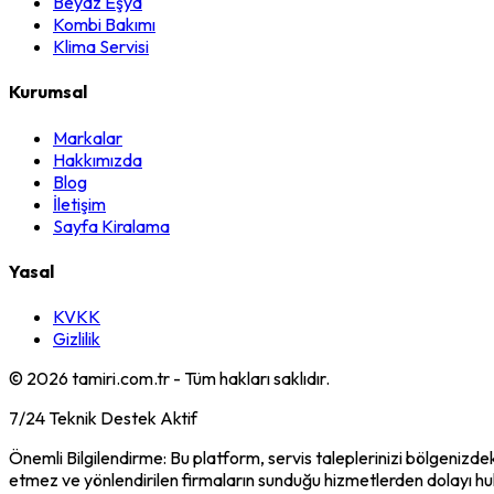
Beyaz Eşya
Kombi Bakımı
Klima Servisi
Kurumsal
Markalar
Hakkımızda
Blog
İletişim
Sayfa Kiralama
Yasal
KVKK
Gizlilik
©
2026
tamiri.com.tr - Tüm hakları saklıdır.
7/24 Teknik Destek Aktif
Önemli Bilgilendirme: Bu platform, servis taleplerinizi bölgenizdek
etmez ve yönlendirilen firmaların sunduğu hizmetlerden dolayı h