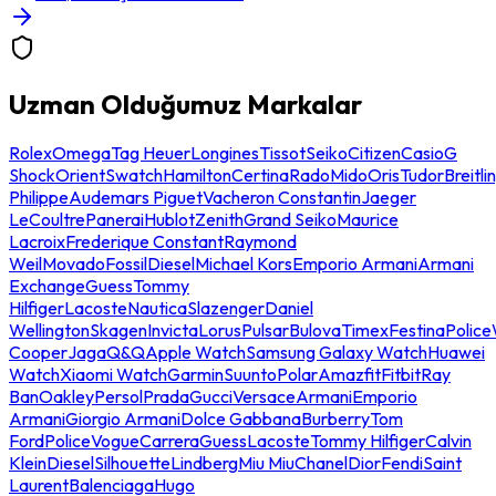
Uzman Olduğumuz Markalar
Rolex
Omega
Tag Heuer
Longines
Tissot
Seiko
Citizen
Casio
G
Shock
Orient
Swatch
Hamilton
Certina
Rado
Mido
Oris
Tudor
Breitli
Philippe
Audemars Piguet
Vacheron Constantin
Jaeger
LeCoultre
Panerai
Hublot
Zenith
Grand Seiko
Maurice
Lacroix
Frederique Constant
Raymond
Weil
Movado
Fossil
Diesel
Michael Kors
Emporio Armani
Armani
Exchange
Guess
Tommy
Hilfiger
Lacoste
Nautica
Slazenger
Daniel
Wellington
Skagen
Invicta
Lorus
Pulsar
Bulova
Timex
Festina
Police
Cooper
Jaga
Q&Q
Apple Watch
Samsung Galaxy Watch
Huawei
Watch
Xiaomi Watch
Garmin
Suunto
Polar
Amazfit
Fitbit
Ray
Ban
Oakley
Persol
Prada
Gucci
Versace
Armani
Emporio
Armani
Giorgio Armani
Dolce Gabbana
Burberry
Tom
Ford
Police
Vogue
Carrera
Guess
Lacoste
Tommy Hilfiger
Calvin
Klein
Diesel
Silhouette
Lindberg
Miu Miu
Chanel
Dior
Fendi
Saint
Laurent
Balenciaga
Hugo