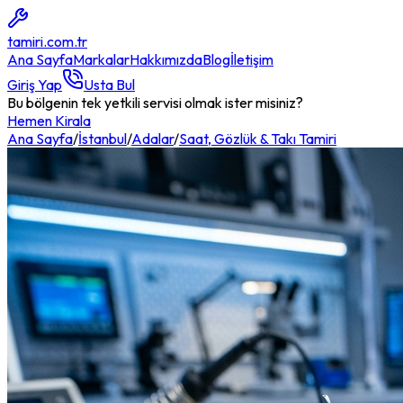
tamiri
.com.tr
Ana Sayfa
Markalar
Hakkımızda
Blog
İletişim
Giriş Yap
Usta Bul
Bu bölgenin tek yetkili servisi olmak ister misiniz?
Hemen Kirala
Ana Sayfa
/
İstanbul
/
Adalar
/
Saat, Gözlük & Takı Tamiri