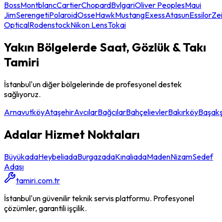
Boss
Montblanc
Cartier
Chopard
Bvlgari
Oliver Peoples
Maui
Jim
Serengeti
Polaroid
Osse
Hawk
Mustang
Exess
Atasun
Essilor
Ze
Optical
Rodenstock
Nikon Lens
Tokai
Yakın Bölgelerde
Saat, Gözlük & Takı
Tamiri
İstanbul'un diğer bölgelerinde de profesyonel destek
sağlıyoruz.
Arnavutköy
Ataşehir
Avcılar
Bağcılar
Bahçelievler
Bakırköy
Başakş
Adalar
Hizmet Noktaları
Büyükada
Heybeliada
Burgazada
Kınalıada
Maden
Nizam
Sedef
Adası
tamiri.com.tr
İstanbul'un güvenilir teknik servis platformu. Profesyonel
çözümler, garantili işçilik.