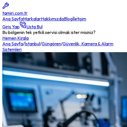
tamiri
.com.tr
Ana Sayfa
Markalar
Hakkımızda
Blog
İletişim
Giriş Yap
Usta Bul
Bu bölgenin tek yetkili servisi olmak ister misiniz?
Hemen Kirala
Ana Sayfa
/
İstanbul
/
Güngören
/
Güvenlik, Kamera & Alarm
Sistemleri