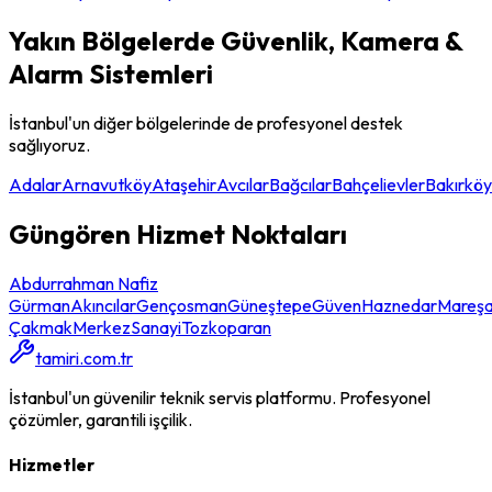
Yakın Bölgelerde
Güvenlik, Kamera &
Alarm Sistemleri
İstanbul'un diğer bölgelerinde de profesyonel destek
sağlıyoruz.
Adalar
Arnavutköy
Ataşehir
Avcılar
Bağcılar
Bahçelievler
Bakırköy
Güngören
Hizmet Noktaları
Abdurrahman Nafiz
Gürman
Akıncılar
Gençosman
Güneştepe
Güven
Haznedar
Mareşa
Çakmak
Merkez
Sanayi
Tozkoparan
tamiri.com.tr
İstanbul'un güvenilir teknik servis platformu. Profesyonel
çözümler, garantili işçilik.
Hizmetler