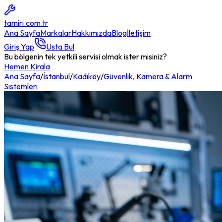
tamiri
.com.tr
Ana Sayfa
Markalar
Hakkımızda
Blog
İletişim
Giriş Yap
Usta Bul
Bu bölgenin tek yetkili servisi olmak ister misiniz?
Hemen Kirala
Ana Sayfa
/
İstanbul
/
Kadıköy
/
Güvenlik, Kamera & Alarm
Sistemleri