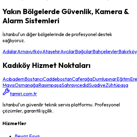
Yakın Bölgelerde
Güvenlik, Kamera &
Alarm Sistemleri
İstanbul'un diğer bölgelerinde de profesyonel destek
sağlıyoruz.
Adalar
Arnavutköy
Ataşehir
Avcılar
Bağcılar
Bahçelievler
Bakırköy
Kadıköy
Hizmet Noktaları
Acıbadem
Bostancı
Caddebostan
Caferağa
Dumlupınar
Eğitim
Er
Mayıs
Osmanağa
Rasimpaşa
Sahrayıcedid
Suadiye
Zühtüpaşa
tamiri.com.tr
İstanbul'un güvenilir teknik servis platformu. Profesyonel
çözümler, garantili işçilik.
Hizmetler
Beyaz Eşya