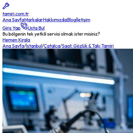
tamiri
.com.tr
Ana Sayfa
Markalar
Hakkımızda
Blog
İletişim
Giriş Yap
Usta Bul
Bu bölgenin tek yetkili servisi olmak ister misiniz?
Hemen Kirala
Ana Sayfa
/
İstanbul
/
Çatalca
/
Saat, Gözlük & Takı Tamiri