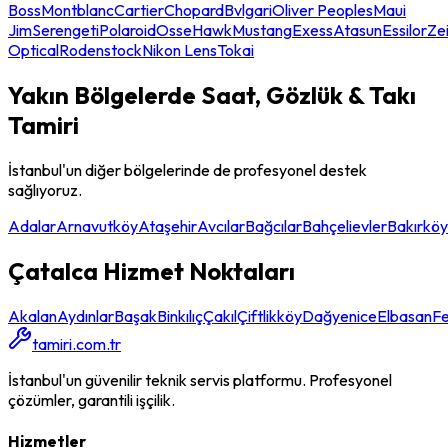
Boss
Montblanc
Cartier
Chopard
Bvlgari
Oliver Peoples
Maui
Jim
Serengeti
Polaroid
Osse
Hawk
Mustang
Exess
Atasun
Essilor
Ze
Optical
Rodenstock
Nikon Lens
Tokai
Yakın Bölgelerde
Saat, Gözlük & Takı
Tamiri
İstanbul'un diğer bölgelerinde de profesyonel destek
sağlıyoruz.
Adalar
Arnavutköy
Ataşehir
Avcılar
Bağcılar
Bahçelievler
Bakırköy
Çatalca
Hizmet Noktaları
Akalan
Aydınlar
Başak
Binkılıç
Çakıl
Çiftlikköy
Dağyenice
Elbasan
F
tamiri.com.tr
İstanbul'un güvenilir teknik servis platformu. Profesyonel
çözümler, garantili işçilik.
Hizmetler