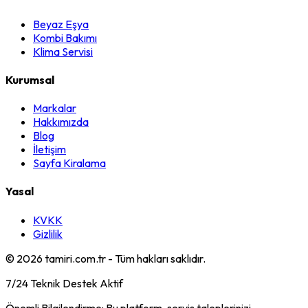
Beyaz Eşya
Kombi Bakımı
Klima Servisi
Kurumsal
Markalar
Hakkımızda
Blog
İletişim
Sayfa Kiralama
Yasal
KVKK
Gizlilik
©
2026
tamiri.com.tr - Tüm hakları saklıdır.
7/24 Teknik Destek Aktif
Önemli Bilgilendirme: Bu platform, servis taleplerinizi