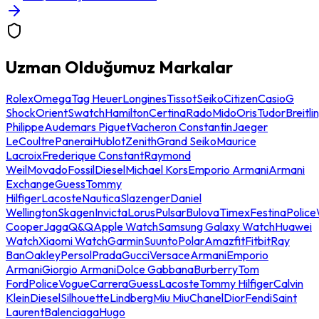
Uzman Olduğumuz Markalar
Rolex
Omega
Tag Heuer
Longines
Tissot
Seiko
Citizen
Casio
G
Shock
Orient
Swatch
Hamilton
Certina
Rado
Mido
Oris
Tudor
Breitli
Philippe
Audemars Piguet
Vacheron Constantin
Jaeger
LeCoultre
Panerai
Hublot
Zenith
Grand Seiko
Maurice
Lacroix
Frederique Constant
Raymond
Weil
Movado
Fossil
Diesel
Michael Kors
Emporio Armani
Armani
Exchange
Guess
Tommy
Hilfiger
Lacoste
Nautica
Slazenger
Daniel
Wellington
Skagen
Invicta
Lorus
Pulsar
Bulova
Timex
Festina
Police
Cooper
Jaga
Q&Q
Apple Watch
Samsung Galaxy Watch
Huawei
Watch
Xiaomi Watch
Garmin
Suunto
Polar
Amazfit
Fitbit
Ray
Ban
Oakley
Persol
Prada
Gucci
Versace
Armani
Emporio
Armani
Giorgio Armani
Dolce Gabbana
Burberry
Tom
Ford
Police
Vogue
Carrera
Guess
Lacoste
Tommy Hilfiger
Calvin
Klein
Diesel
Silhouette
Lindberg
Miu Miu
Chanel
Dior
Fendi
Saint
Laurent
Balenciaga
Hugo