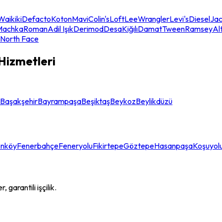
Waikiki
Defacto
Koton
Mavi
Colin's
Loft
Lee
Wrangler
Levi's
Diesel
Jac
Machka
Roman
Adil Işık
Derimod
Desa
Kiğılı
Damat
Tween
Ramsey
Alt
 North Face
 Hizmetleri
Başakşehir
Bayrampaşa
Beşiktaş
Beykoz
Beylikdüzü
enköy
Fenerbahçe
Feneryolu
Fikirtepe
Göztepe
Hasanpaşa
Koşuyol
garantili işçilik.