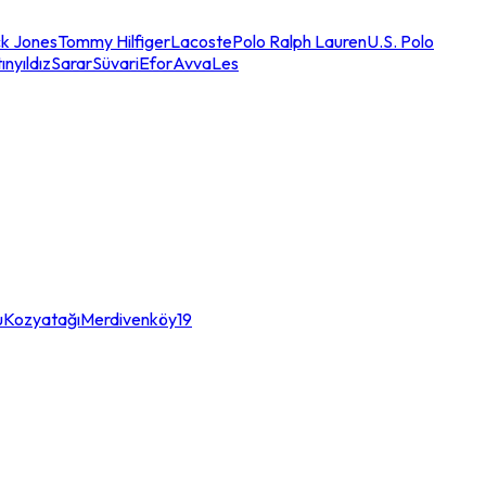
k Jones
Tommy Hilfiger
Lacoste
Polo Ralph Lauren
U.S. Polo
ınyıldız
Sarar
Süvari
Efor
Avva
Les
u
Kozyatağı
Merdivenköy
19