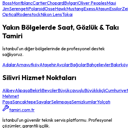
Boss
Montblanc
Cartier
Chopard
Bvlgari
Oliver Peoples
Maui
Jim
Serengeti
Polaroid
Osse
Hawk
Mustang
Exess
Atasun
Essilor
Ze
Optical
Rodenstock
Nikon Lens
Tokai
Yakın Bölgelerde
Saat, Gözlük & Takı
Tamiri
İstanbul'un diğer bölgelerinde de profesyonel destek
sağlıyoruz.
Adalar
Arnavutköy
Ataşehir
Avcılar
Bağcılar
Bahçelievler
Bakırköy
Silivri
Hizmet Noktaları
Alibey
Alipaşa
Bekirli
Beyciler
Büyükçavuşlu
Büyükkılıçlı
Cumhuriyet
Mehmet
Paşa
Sancaktepe
Sayalar
Selimpaşa
Semizkumlar
Yolçatı
tamiri.com.tr
İstanbul'un güvenilir teknik servis platformu. Profesyonel
çözümler, garantili işçilik.