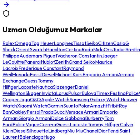
Uzman Olduğumuz Markalar
Rolex
Omega
Tag Heuer
Longines
Tissot
Seiko
Citizen
Casio
G
Shock
Orient
Swatch
Hamilton
Certina
Rado
Mido
Oris
Tudor
Breitli
Philippe
Audemars Piguet
Vacheron Constantin
Jaeger
LeCoultre
Panerai
Hublot
Zenith
Grand Seiko
Maurice
Lacroix
Frederique Constant
Raymond
Weil
Movado
Fossil
Diesel
Michael Kors
Emporio Armani
Armani
Exchange
Guess
Tommy
Hilfiger
Lacoste
Nautica
Slazenger
Daniel
Wellington
Skagen
Invicta
Lorus
Pulsar
Bulova
Timex
Festina
Police
Cooper
Jaga
Q&Q
Apple Watch
Samsung Galaxy Watch
Huawei
Watch
Xiaomi Watch
Garmin
Suunto
Polar
Amazfit
Fitbit
Ray
Ban
Oakley
Persol
Prada
Gucci
Versace
Armani
Emporio
Armani
Giorgio Armani
Dolce Gabbana
Burberry
Tom
Ford
Police
Vogue
Carrera
Guess
Lacoste
Tommy Hilfiger
Calvin
Klein
Diesel
Silhouette
Lindberg
Miu Miu
Chanel
Dior
Fendi
Saint
Laurent
Balenciaga
Hugo