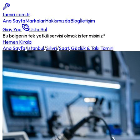
tamiri
.com.tr
Ana Sayfa
Markalar
Hakkımızda
Blog
İletişim
Giriş Yap
Usta Bul
Bu bölgenin tek yetkili servisi olmak ister misiniz?
Hemen Kirala
Ana Sayfa
/
İstanbul
/
Silivri
/
Saat, Gözlük & Takı Tamiri